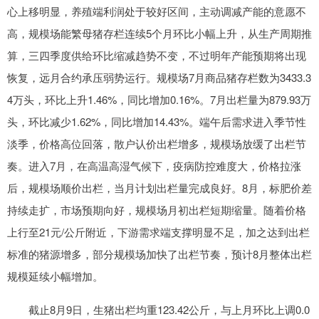
心上移明显，养殖端利润处于较好区间，主动调减产能的意愿不
高，规模场能繁母猪存栏连续5个月环比小幅上升，从生产周期推
算，三四季度供给环比缩减趋势不变，不过明年产能预期将出现
恢复，远月合约承压弱势运行。规模场7月商品猪存栏数为3433.3
4万头，环比上升1.46%，同比增加0.16%。7月出栏量为879.93万
头，环比减少1.62%，同比增加14.43%。端午后需求进入季节性
淡季，价格高位回落，散户认价出栏增多，规模场放缓了出栏节
奏。进入7月，在高温高湿气候下，疫病防控难度大，价格拉涨
后，规模场顺价出栏，当月计划出栏量完成良好。8月，标肥价差
持续走扩，市场预期向好，规模场月初出栏短期缩量。随着价格
上行至21元/公斤附近，下游需求端支撑明显不足，加之达到出栏
标准的猪源增多，部分规模场加快了出栏节奏，预计8月整体出栏
规模延续小幅增加。
截止8月9日，生猪出栏均重123.42公斤，与上月环比上调0.0