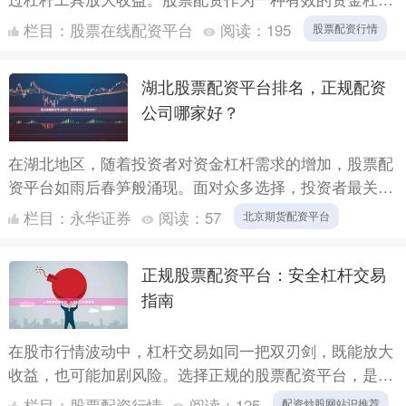
方式，正受到广泛关注。然而，面对市场上众多的配资平
栏目：
股票在线配资平台
阅读：
195
股票配资行情
台，如何选....
湖北股票配资平台排名，正规配资
公司哪家好？
在湖北地区，随着投资者对资金杠杆需求的增加，股票配
资平台如雨后春笋般涌现。面对众多选择，投资者最关心
的问题莫过于：**湖北股票配资平台如何排名？正规的配
栏目：
永华证券
阅读：
57
北京期货配资平台
资公司哪....
正规股票配资平台：安全杠杆交易
指南
在股市行情波动中，杠杆交易如同一把双刃剑，既能放大
收益，也可能加剧风险。选择正规的股票配资平台，是安
全使用这把“剑”的首要前提。 **识别正规平台的核心特征
栏目：
股票配资行情
阅读：
125
配资炒股网站识推荐