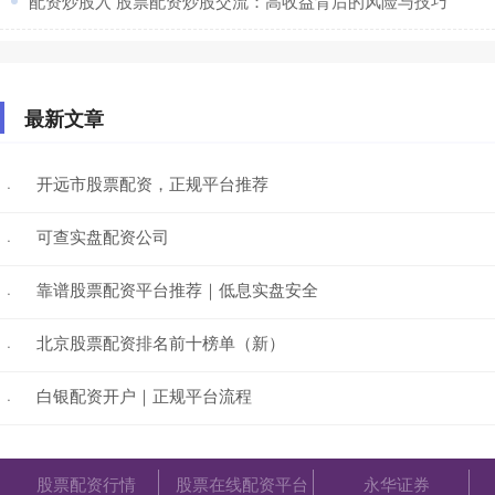
​配资炒股入 股票配资炒股交流：高收益背后的风险与技巧
最新文章
开远市股票配资，正规平台推荐
·
可查实盘配资公司
·
靠谱股票配资平台推荐｜低息实盘安全
·
北京股票配资排名前十榜单（新）
·
白银配资开户｜正规平台流程
·
股票配资行情
股票在线配资平台
永华证券